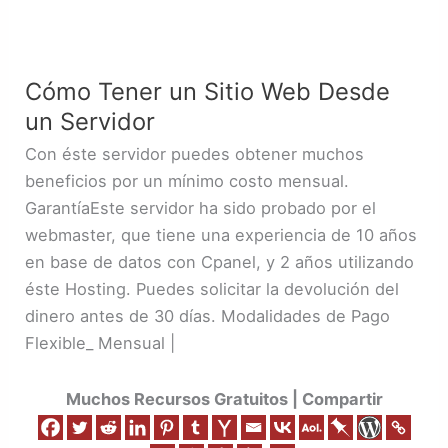
Cómo
Tener
Cómo Tener un Sitio Web Desde
un
un Servidor
Sitio
Web
Con éste servidor puedes obtener muchos
Desde
beneficios por un mínimo costo mensual.
un
GarantíaEste servidor ha sido probado por el
Servidor
webmaster, que tiene una experiencia de 10 años
en base de datos con Cpanel, y 2 años utilizando
éste Hosting. Puedes solicitar la devolución del
dinero antes de 30 días. Modalidades de Pago
Flexible_ Mensual |
Muchos Recursos Gratuitos | Compartir