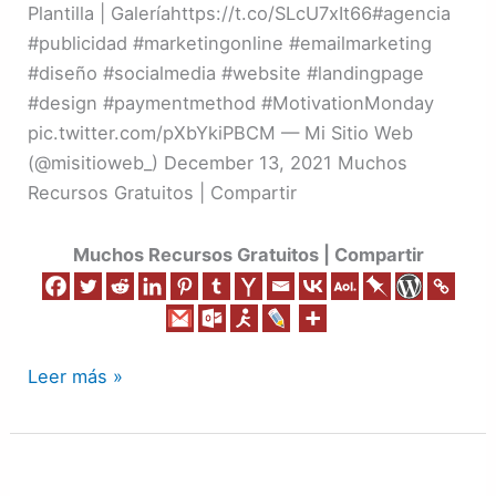
Plantilla | Galeríahttps://t.co/SLcU7xIt66#agencia
#publicidad #marketingonline #emailmarketing
#diseño #socialmedia #website #landingpage
#design #paymentmethod #MotivationMonday
pic.twitter.com/pXbYkiPBCM — Mi Sitio Web
(@misitioweb_) December 13, 2021 Muchos
Recursos Gratuitos | Compartir
Muchos Recursos Gratuitos | Compartir
Leer más »
Los