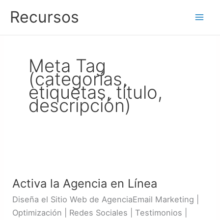
Ir
Recursos
al
contenido
Meta Tag
(categorías,
etiquetas, título,
descripción)
Activa
la
Activa la Agencia en Línea
Agencia
en
Diseña el Sitio Web de AgenciaEmail Marketing |
Línea
Optimización | Redes Sociales | Testimonios |