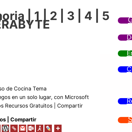
ia | 1 | 2 | 3 | 4 | 5
G
| TERABYTE
D
E
C
so de Cocina Tema
os en un solo lugar, con Microsoft
R
os Recursos Gratuitos | Compartir
S
os | Compartir