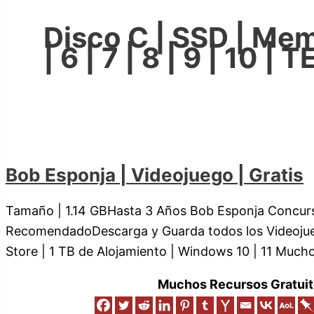
Disco C | SSD | Memor
| 6 | 7 | 8 | 9 | 10 
Bob Esponja | Videojuego | Gratis
Tamaño | 1.14 GBHasta 3 Años Bob Esponja Concur
RecomendadoDescarga y Guarda todos los Videojueg
Store | 1 TB de Alojamiento | Windows 10 | 11 Much
Muchos Recursos Gratuit