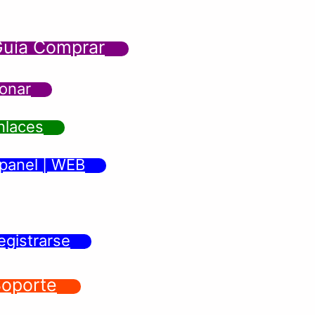
uía Comprar
onar
nlaces
panel | WEB
egistrarse
oporte