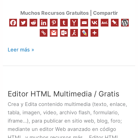
Muchos Recursos Gratuitos | Compartir
Leer más »
Editor
HTML
Editor HTML Multimedia / Gratis
Multimedia
/
Crea y Edita contenido multimedia (texto, enlace,
Gratis
tabla, imagen, video, archivo flash, formulario,
iframe…), para publicar en sitio web, blog, foro;
mediante un editor Web avanzado en código
HTML, y muchos recursos más. Editor HTML