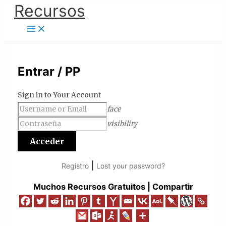
Ir
Recursos
al
contenido
Entrar / PP
Sign in to Your Account
face
visibility
|
Registro
Lost your password?
Muchos Recursos Gratuitos | Compartir