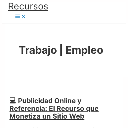
Ir
Recursos
💻
al
Publicidad
contenido
Online
y
Referencia:
El
Trabajo | Empleo
Recurso
que
Monetiza
un
Sitio
Web
💻 Publicidad Online y
Referencia: El Recurso que
Monetiza un Sitio Web