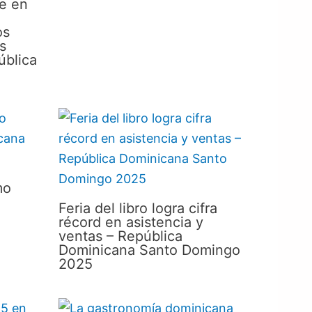
ne en
os
s
ública
mo
Feria del libro logra cifra
récord en asistencia y
ventas – República
Dominicana Santo Domingo
2025