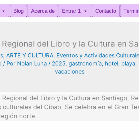
Blog
Acerca de
Entrar 1
Contacto
Térmi
 Regional del Libro y la Cultura en 
os
,
ARTE Y CULTURA
,
Eventos y Actividades Cultural
o
/ Por
Nolan Luna
/
2025
,
gastronomía
,
hotel
,
playa
,
vacaciones
 Regional del Libro y la Cultura en Santiago, 
 culturales del Cibao. Se celebra en el Gran T
región norte.