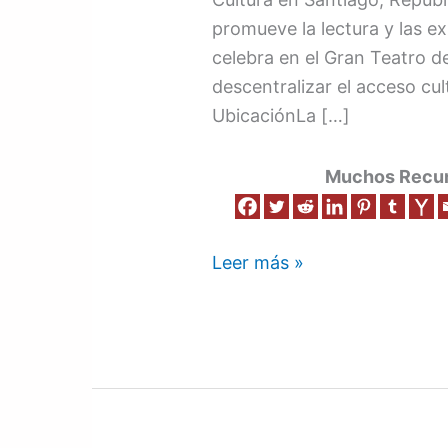
Libro
promueve la lectura y las ex
y
celebra en el Gran Teatro d
la
descentralizar el acceso cul
Cultura
UbicaciónLa […]
en
Santiago
Muchos Recurs
República
Dominicana
Leer más »