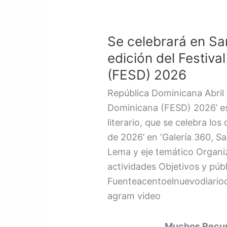
Se
celebrará
Se celebrará en Sa
en
Santo
edición del Festiva
Domingo
(FESD) 2026
la
República Dominicana Abril 2
cuarta
Dominicana (FESD) 2026’ es
edición
literario, que se celebra lo
del
de 2026’ en ‘Galería 360, S
Festival
Lema y eje temático Organi
de
actividades Objetivos y púb
Escritura
Fuenteacentoelnuevodiario
Dominicana
agram video
(FESD)
2026
Muchos Recurs