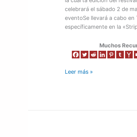
la cuarta edición del festiva
la
celebrará el sábado 2 de may
4ta
eventoSe llevará a cabo en 
edición
específicamente en la «Stri
‘The
Village
Muchos Recurs
Jazz
Fest
2026’
Leer más »
en
Punta
Cana
RD