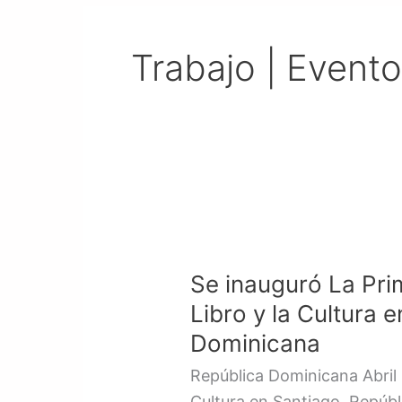
Trabajo | Evento
Se
inauguró
Se inauguró La Pri
La
Primera
Libro y la Cultura 
Feria
Dominicana
Regional
República Dominicana Abril 2
del
Cultura en Santiago, Repúbl