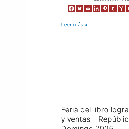
Leer más »
Feria
del
Feria del libro logr
libro
logra
y ventas – Repúbli
cifra
Domingo 2025