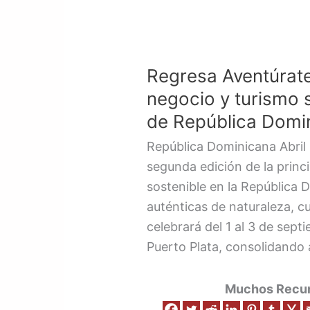
Regresa
Aventúrate
Regresa Aventúrate
RD
2026
negocio y turismo 
la
de República Domi
feria
República Dominicana Abril
de
segunda edición de la princi
negocio
sostenible en la República 
y
auténticas de naturaleza, cu
turismo
celebrará del 1 al 3 de sept
sostenible
Puerto Plata, consolidando 
mas
importante
Muchos Recurs
de