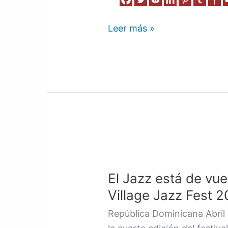
República
Dominicana
Leer más »
El
Jazz
El Jazz está de vue
está
de
Village Jazz Fest 
vuelta
República Dominicana Abril 
con