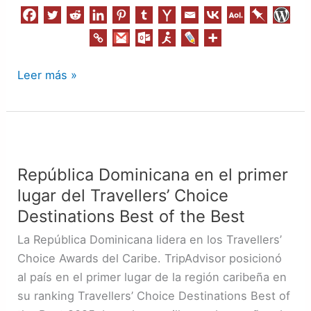
Leer más »
República
Dominicana
República Dominicana en el primer
en
lugar del Travellers’ Choice
el
primer
Destinations Best of the Best
lugar
La República Dominicana lidera en los Travellers’
del
Choice Awards del Caribe. TripAdvisor posicionó
Travellers’
al país en el primer lugar de la región caribeña en
Choice
su ranking Travellers’ Choice Destinations Best of
Destinations