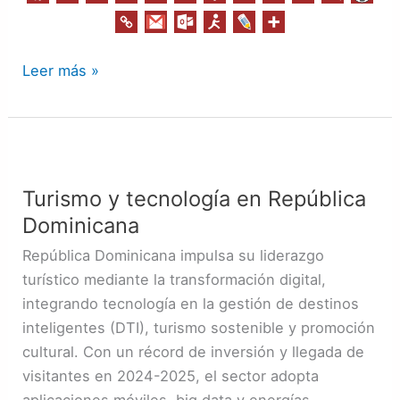
Leer más »
Turismo
y
Turismo y tecnología en República
tecnología
Dominicana
en
República
República Dominicana impulsa su liderazgo
Dominicana
turístico mediante la transformación digital,
integrando tecnología en la gestión de destinos
inteligentes (DTI), turismo sostenible y promoción
cultural. Con un récord de inversión y llegada de
visitantes en 2024-2025, el sector adopta
aplicaciones móviles, big data y energías