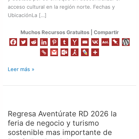
acceso cultural en la región norte. Fechas y
UbicaciónLa […]
Muchos Recursos Gratuitos | Compartir
Leer más »
Regresa
Aventúrate
Regresa Aventúrate RD 2026 la
RD
feria de negocio y turismo
2026
la
sostenible mas importante de
feria