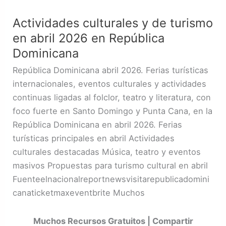
culturales
Actividades culturales y de turismo
y
en abril 2026 en República
de
turismo
Dominicana
en
República Dominicana abril 2026. Ferias turísticas
abril
internacionales, eventos culturales y actividades
2026
continuas ligadas al folclor, teatro y literatura, con
en
foco fuerte en Santo Domingo y Punta Cana, en la
República
República Dominicana en abril 2026. Ferias
Dominicana
turísticas principales en abril Actividades
culturales destacadas Música, teatro y eventos
masivos Propuestas para turismo cultural en abril
Fuenteelnacionalreportnewsvisitarepublicadomini
canaticketmaxeventbrite Muchos
Muchos Recursos Gratuitos | Compartir