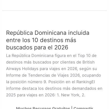
República
Dominicana
República Dominicana incluida
incluida
entre los 10 destinos más
entre
los
buscados para el 2026
10
La República Dominicana figura en el Top 10 de
destinos
destinos más buscados por clientes de British
más
Airways Holidays para viajes en 2026, según su
buscados
Informe de Tendencias de Viajes 2026, ocupando
para
la posición número 9. Posición en el RankingEl
el
informe destaca los destinos más demandados en
2026
2025 para viajes en 2026: 1. New York, 2.
Muchos Recursos Gratuitos | Compartir