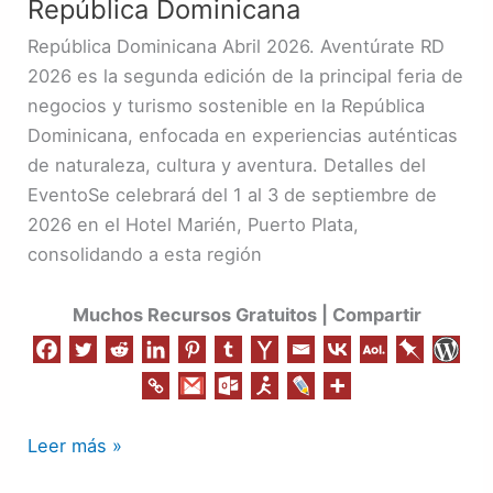
República Dominicana
de
República Dominicana Abril 2026. Aventúrate RD
negocio
2026 es la segunda edición de la principal feria de
y
negocios y turismo sostenible en la República
turismo
Dominicana, enfocada en experiencias auténticas
sostenible
de naturaleza, cultura y aventura. Detalles del
mas
EventoSe celebrará del 1 al 3 de septiembre de
importante
2026 en el Hotel Marién, Puerto Plata,
de
consolidando a esta región
República
Dominicana
Muchos Recursos Gratuitos | Compartir
Leer más »