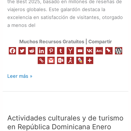
the Best 2025, basado en millones de reseñas de
Best
viajeros globales. Este galardón destaca la
of
excelencia en satisfacción de visitantes, otorgado
the
a menos del
Best
Muchos Recursos Gratuitos | Compartir
Leer más »
Actividades
culturales
Actividades culturales y de turismo
y
en República Dominicana Enero
de