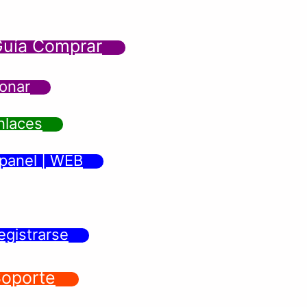
uía Comprar
onar
nlaces
panel | WEB
egistrarse
oporte