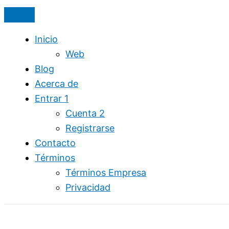
Ir
Audiencia
al
en
contenido
Internet
Inicio
|
Web
Tráfico
Blog
Web
Acerca de
|
Entrar 1
Redes
Cuenta 2
Sociales
Registrarse
|
Contacto
SEO
Términos
|
Términos Empresa
Todo
Privacidad
en
Uno