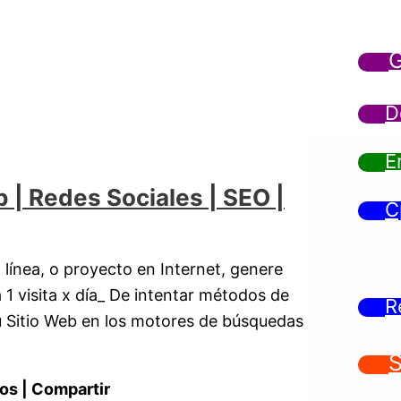
G
D
E
b | Redes Sociales | SEO |
C
 línea, o proyecto en Internet, genere
 1 visita x día_ De intentar métodos de
R
tu Sitio Web en los motores de búsquedas
S
os | Compartir