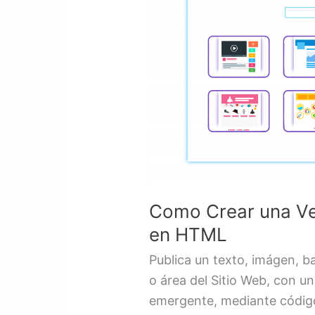
una
Ventana
Emergente
/
Popup
en
HTML
Como Crear una Ve
en HTML
Publica un texto, imágen, b
o área del Sitio Web, con u
emergente, mediante código