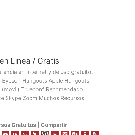
n Linea / Gratis
encia en Internet y de uso gratuito.
3 Eyeson Hangouts Apple Hangouts
ce (movil) Trueconf Recomendado
ite Skype Zoom Muchos Recursos
os Gratuitos | Compartir