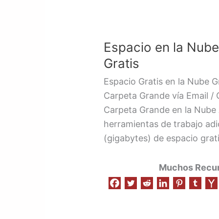
Espacio
en
Espacio en la Nube
la
Nube
Gratis
y
Espacio Gratis en la Nube Gr
Enviar
Carpeta Grande vía Email / 
Archivo
Carpeta Grande en la Nube 
Grande
herramientas de trabajo ad
Gratis
(gigabytes) de espacio grat
Muchos Recurs