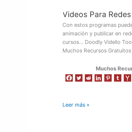
Videos Para Redes
Videos
Para
Con estos programas puedes
Redes
animación y publicar en red
Sociales
cursos… Doodly Vidello Too
Muchos Recursos Gratuitos
Muchos Recurs
Leer más »