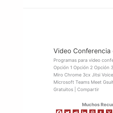
Video
Conferencia
Video Conferencia e
en
Linea
Programas para video confer
/
Opción 1 Opción 2 Opción 
Gratis
Miro Chrome 3cx Jitsi Voi
Microsoft Teams Meet Gsu
Gratuitos | Compartir
Muchos Recurs