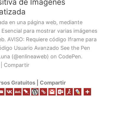
itiva de Imágenes
atizada
ada en una página web, mediante
t. Esencial para mostrar varias imágenes
eb. AVISO: Requiere código Iframe para
 Código Usuario Avanzado See the Pen
 Luna (@enlineaweb) on CodePen.
 | Compartir
os Gratuitos | Compartir