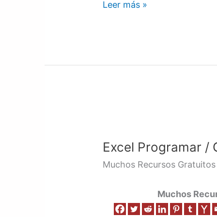
Leer más »
Excel
Programar
Excel Programar / 
/
Curso
Muchos Recursos Gratuitos
/
Video
Muchos Recurs