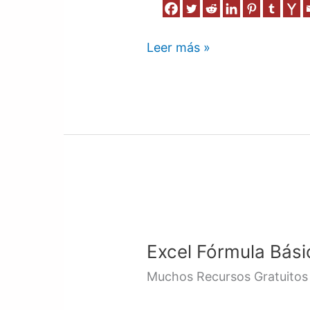
Leer más »
Excel
Fórmula
Excel Fórmula Bási
Básica
/
Muchos Recursos Gratuitos
Curso