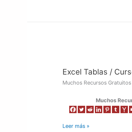
Excel
Tablas
Excel Tablas / Curs
/
Curso
Muchos Recursos Gratuitos
/
Video
Muchos Recurs
Leer más »