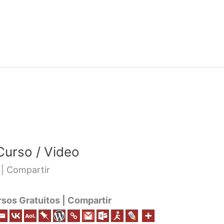
Curso / Video
 | Compartir
os Gratuitos | Compartir