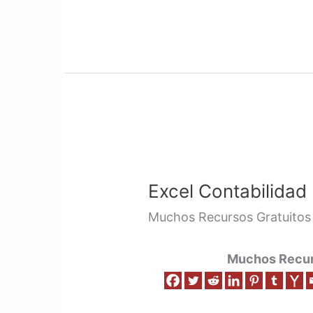
Excel
Contabilidad
Excel Contabilidad 
Básico
/
Muchos Recursos Gratuitos
Curso
/
Muchos Recurs
Video