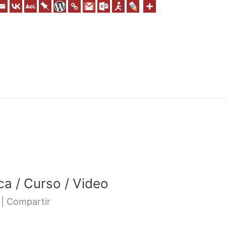
ca / Curso / Video
 | Compartir