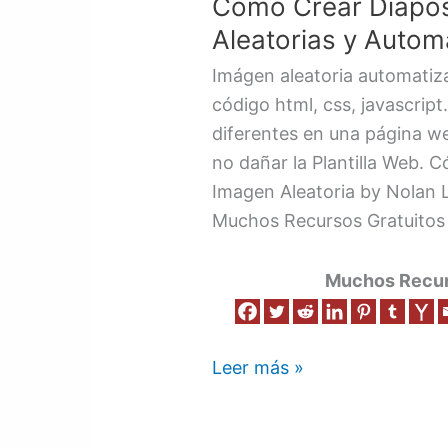
Como Crear Diapos
Diapositiva
de
Aleatorias y Autom
Imágenes
Imágen aleatoria automatiz
Aleatorias
código html, css, javascrip
y
diferentes en una página w
Automatizada
no dañar la Plantilla Web.
Imagen Aleatoria by Nolan
Muchos Recursos Gratuitos
Muchos Recurs
Leer más »