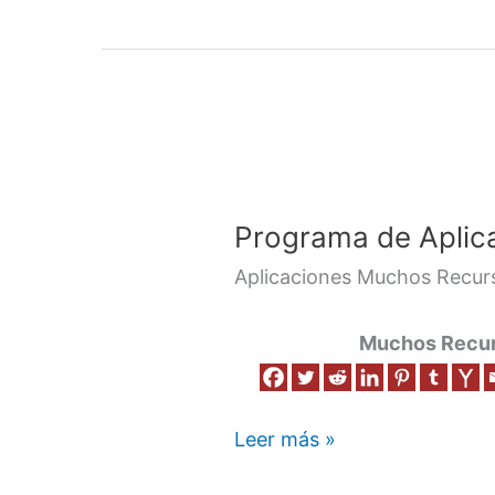
Programa
de
Programa de Aplic
Aplicaciones
en
Aplicaciones Muchos Recurs
la
Nube
Muchos Recurs
Leer más »