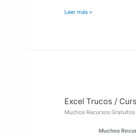
Leer más »
Excel
Trucos
Excel Trucos / Cur
/
Curso
Muchos Recursos Gratuitos
/
Video
Muchos Recurs