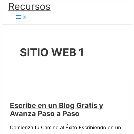
Ir
Recursos
Escribe
al
en
contenido
un
Blog
Gratis
y
SITIO WEB 1
Avanza
Paso
a
Paso
Escribe en un Blog Gratis y
Avanza Paso a Paso
Comienza tu Camino al Éxito Escribiendo en un