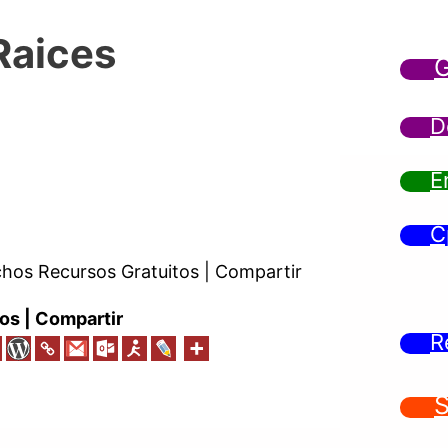
 Raices
G
D
E
C
os Recursos Gratuitos | Compartir
os | Compartir
R
S