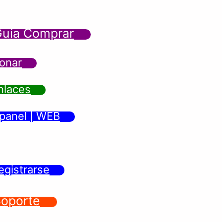
uía Comprar
onar
nlaces
panel | WEB
egistrarse
oporte