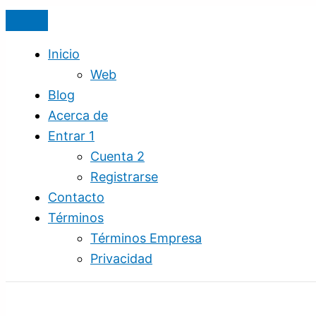
Ir
Real
al
State
contenido
Instagram
Inicio
Template
Web
Blog
Acerca de
Entrar 1
Cuenta 2
Registrarse
Contacto
Términos
Términos Empresa
Privacidad