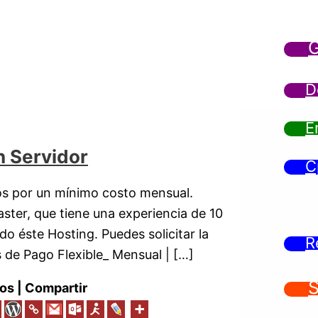
G
D
E
n Servidor
C
os por un mínimo costo mensual.
ster, que tiene una experiencia de 10
o éste Hosting. Puedes solicitar la
R
 de Pago Flexible_ Mensual | […]
S
os | Compartir