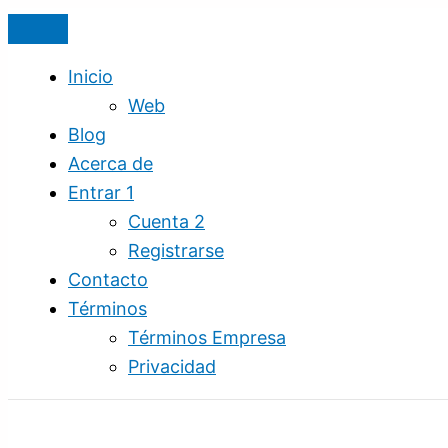
Ir
Cómo
Redirigir
Registra
Gana
al
Tener
un
Dominios
Dinero
contenido
un
Dominio
sin
con
Inicio
Sitio
al
Límites
el
Web
Web
Sitio
Parqueo
Blog
Desde
Web
de
Acerca de
un
Principal
Dominios
Entrar 1
Servidor
|
Cuenta 2
Guía
Registrarse
Contacto
Términos
Términos Empresa
Privacidad