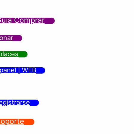
uía Comprar
onar
nlaces
panel | WEB
egistrarse
oporte