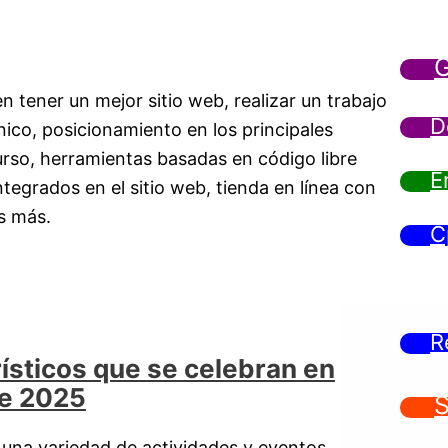
G
n tener un mejor sitio web, realizar un trabajo
D
ico, posicionamiento en los principales
rso, herramientas basadas en código libre
E
tegrados en el sitio web, tienda en línea con
s más.
C
R
ísticos que se celebran en
de 2025
S
 una variedad de actividades y eventos