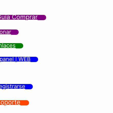
uía Comprar
onar
nlaces
panel | WEB
egistrarse
oporte