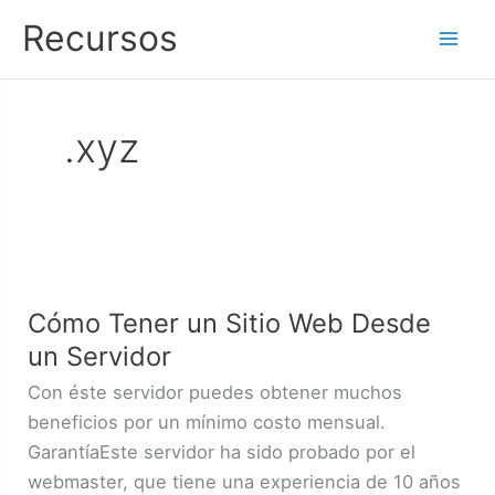
Ir
Recursos
al
contenido
.xyz
Cómo
Tener
Cómo Tener un Sitio Web Desde
un
un Servidor
Sitio
Web
Con éste servidor puedes obtener muchos
Desde
beneficios por un mínimo costo mensual.
un
GarantíaEste servidor ha sido probado por el
Servidor
webmaster, que tiene una experiencia de 10 años