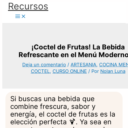
Ir
Recursos
al
contenido
¡Coctel de Frutas! La Bebida
Refrescante en el Menú Moderno
Deja un comentario
/
ARTESANIA
,
COCINA ME
COCTEL
,
CURSO ONLINE
/ Por
Nolan Luna
Si buscas una bebida que
combine frescura, sabor y
energía, el coctel de frutas es la
elección perfecta 🍹. Ya sea en