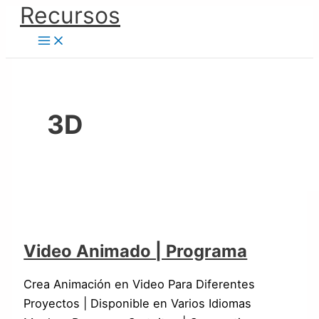
Ir
Recursos
Video
Automóvil
Recursos
Animation
al
Animado
/
Digitales
Video
contenido
|
Diseño
Creativos
|
Programa
Software
3D
Video Animado | Programa
Crea Animación en Video Para Diferentes
Proyectos | Disponible en Varios Idiomas