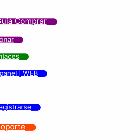
uía Comprar
onar
nlaces
panel | WEB
egistrarse
oporte