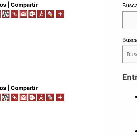
os | Compartir
Busca
Busca
Ent
os | Compartir