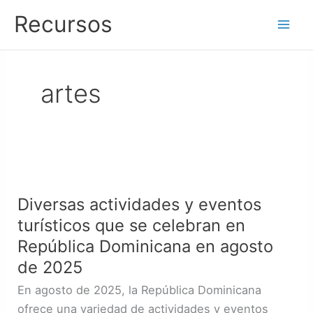
Ir
Recursos
al
contenido
artes
Diversas
actividades
Diversas actividades y eventos
y
turísticos que se celebran en
eventos
turísticos
República Dominicana en agosto
que
de 2025
se
En agosto de 2025, la República Dominicana
celebran
ofrece una variedad de actividades y eventos