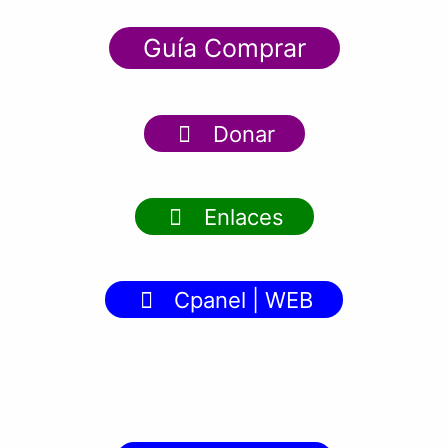
Guía Comprar
Donar
Enlaces
Cpanel | WEB