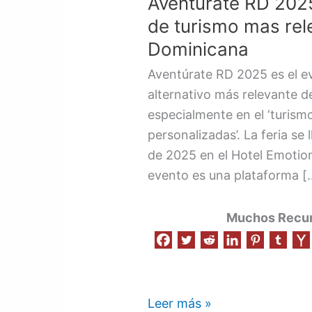
Aventúrate RD 2025
2025:
es
de turismo mas rel
considerado
Dominicana
el
Aventúrate RD 2025 es el ev
evento
alternativo más relevante 
de
especialmente en el ‘turism
turismo
personalizadas’. La feria se
mas
de 2025 en el Hotel Emotion
relevante
evento es una plataforma [
en
República
Muchos Recurs
Dominicana
Leer más »