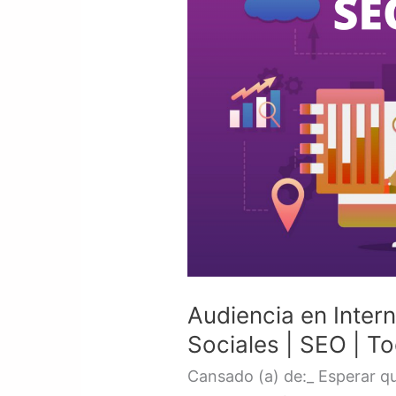
Internet
|
Tráfico
Web
|
Redes
Sociales
|
SEO
|
Todo
en
Audiencia en Intern
Uno
Sociales | SEO | T
Cansado (a) de:_ Esperar que