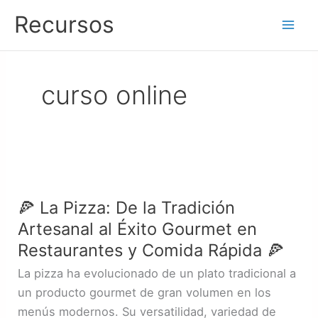
Ir
Recursos
al
contenido
curso online
🍕
La
🍕 La Pizza: De la Tradición
Pizza:
Artesanal al Éxito Gourmet en
De
la
Restaurantes y Comida Rápida 🍕
Tradición
La pizza ha evolucionado de un plato tradicional a
Artesanal
un producto gourmet de gran volumen en los
al
menús modernos. Su versatilidad, variedad de