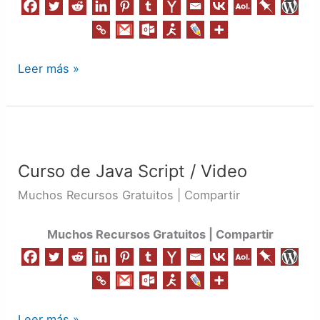
Leer más »
Curso
de
Curso de Java Script / Video
Java
Script
Muchos Recursos Gratuitos | Compartir
/
Video
Muchos Recursos Gratuitos | Compartir
Leer más »