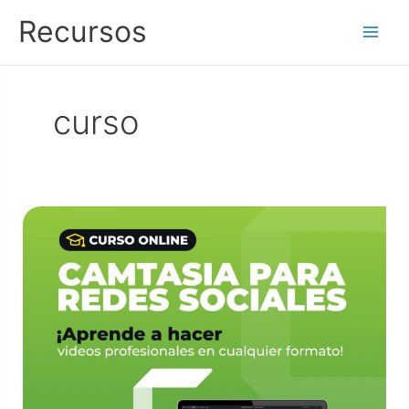
Ir
Recursos
al
contenido
curso
Camtasia
Para
Redes
Sociales
|
Curso
en
Línea