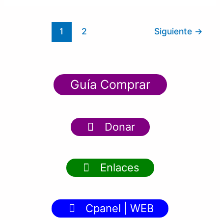
1
2
Siguiente
→
Guía Comprar
Donar
Enlaces
Cpanel | WEB