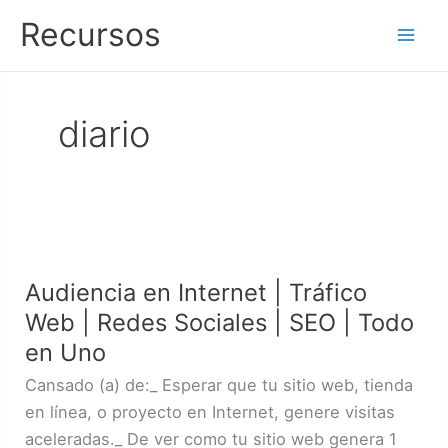
Ir
Recursos
al
contenido
diario
Audiencia
en
Audiencia en Internet | Tráfico
Internet
Web | Redes Sociales | SEO | Todo
|
Tráfico
en Uno
Web
Cansado (a) de:_ Esperar que tu sitio web, tienda
|
en línea, o proyecto en Internet, genere visitas
Redes
aceleradas._ De ver como tu sitio web genera 1