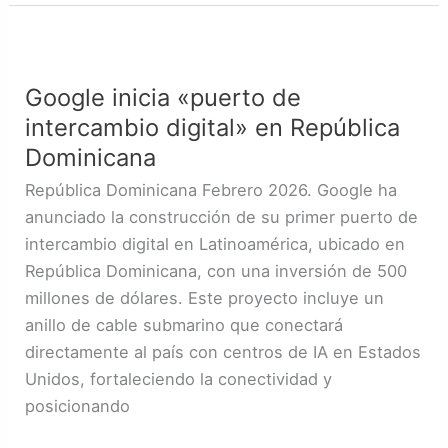
Google
inicia
Google inicia «puerto de
«puerto
intercambio digital» en República
de
intercambio
Dominicana
digital»
República Dominicana Febrero 2026. Google ha
en
anunciado la construcción de su primer puerto de
República
intercambio digital en Latinoamérica, ubicado en
Dominicana
República Dominicana, con una inversión de 500
millones de dólares. Este proyecto incluye un
anillo de cable submarino que conectará
directamente al país con centros de IA en Estados
Unidos, fortaleciendo la conectividad y
posicionando