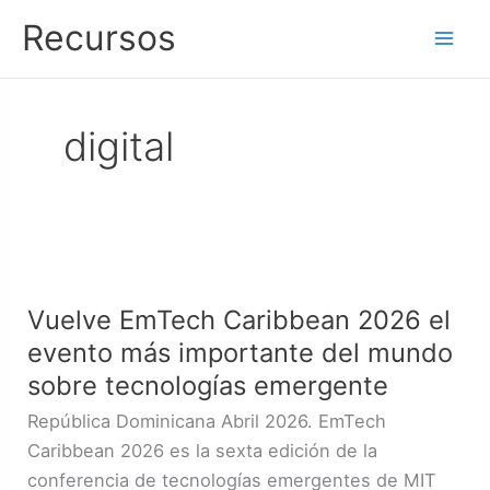
Ir
Recursos
al
contenido
digital
Vuelve
EmTech
Vuelve EmTech Caribbean 2026 el
Caribbean
evento más importante del mundo
2026
el
sobre tecnologías emergente
evento
República Dominicana Abril 2026. EmTech
más
Caribbean 2026 es la sexta edición de la
importante
conferencia de tecnologías emergentes de MIT