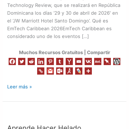
del
Technology Review, que se realizará en República
mundo
Dominicana los días ’29 y 30 de abril de 2026′ en
sobre
el ‘JW Marriott Hotel Santo Domingo’. Qué es
tecnologías
EmTech Caribbean 2026EmTech Caribbean es
emergente
considerado uno de los eventos […]
Muchos Recursos Gratuitos | Compartir
Leer más »
Aprende
Hacer
Aprende Hacer Helado
Helado