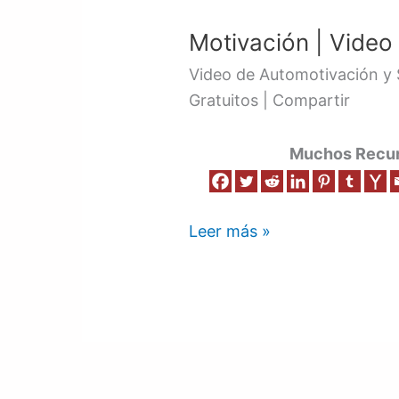
|
Motivación | Video 
Video
1
Video de Automotivación y
Gratuitos | Compartir
Muchos Recurs
Leer más »