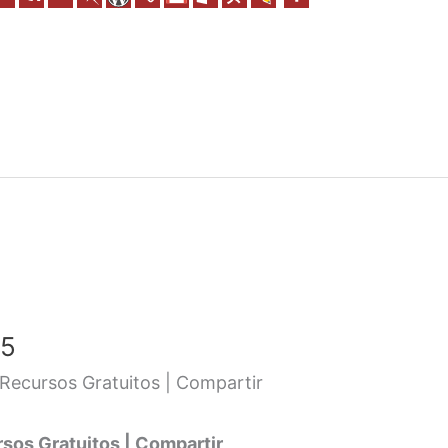
 5
Recursos Gratuitos | Compartir
os Gratuitos | Compartir