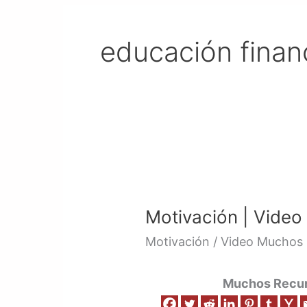
educación finan
Motivación
|
Motivación | Video
Video
6
Motivación / Video Muchos 
Muchos Recurs