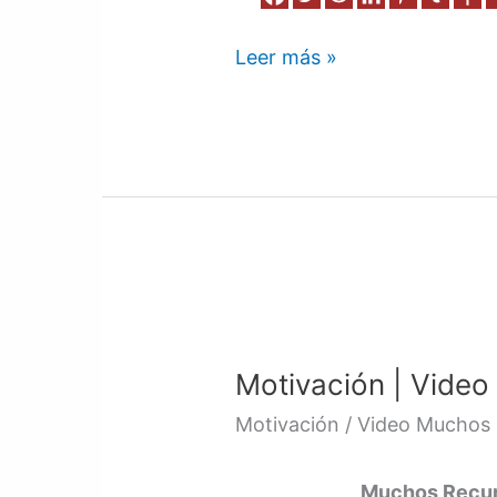
Leer más »
Motivación
|
Motivación | Video
Video
5
Motivación / Video Muchos 
Muchos Recurs