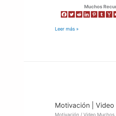
Muchos Recurs
Leer más »
Motivación
|
Motivación | Video
Video
3
Motivación / Video Muchos 