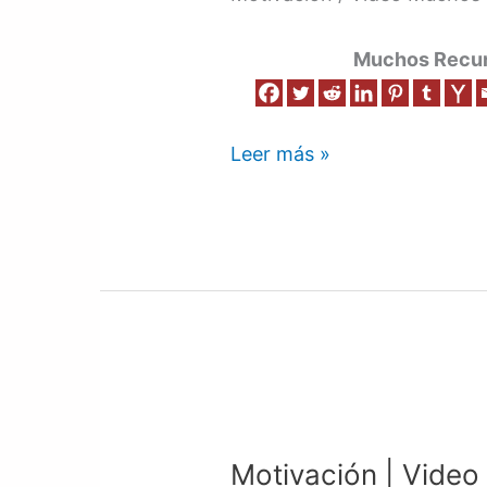
Muchos Recurs
Leer más »
Motivación
|
Motivación | Video
Video