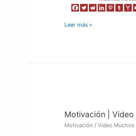
Leer más »
Motivación
|
Motivación | Video
Video
4
Motivación / Video Muchos 