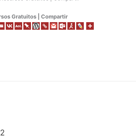
os Gratuitos | Compartir
 2