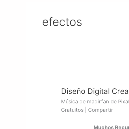
efectos
Diseño
Digital
Diseño Digital Crea
Creativo
1
Música de madirfan de Pix
|
Gratuitos | Compartir
Video
Guía
Muchos Recurs