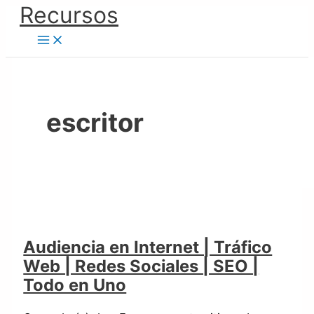
Ir
Recursos
Audiencia
al
en
contenido
Internet
|
Tráfico
Web
escritor
|
Redes
Sociales
|
SEO
|
Todo
Audiencia en Internet | Tráfico
en
Web | Redes Sociales | SEO |
Uno
Todo en Uno