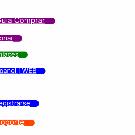
uía Comprar
onar
nlaces
panel | WEB
egistrarse
oporte