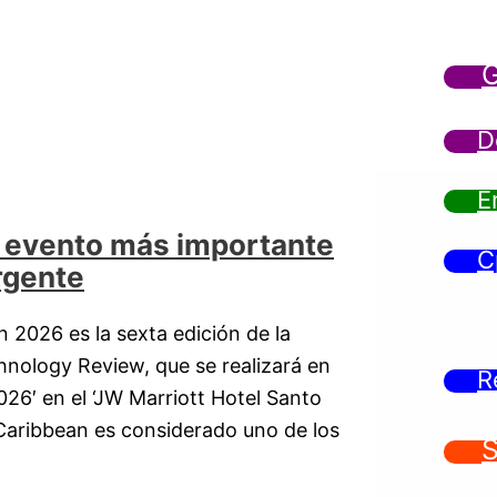
G
D
E
 evento más importante
C
rgente
2026 es la sexta edición de la
nology Review, que se realizará en
R
026′ en el ‘JW Marriott Hotel Santo
ribbean es considerado uno de los
S