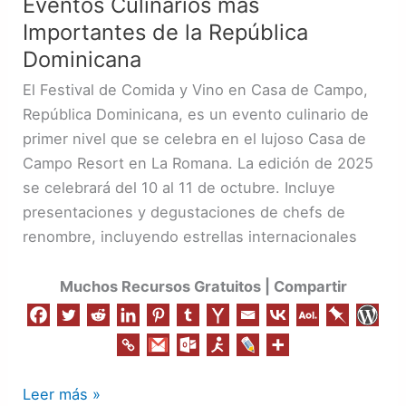
Eventos Culinarios más
en
Importantes de la República
Casa
Dominicana
de
El Festival de Comida y Vino en Casa de Campo,
Campo
República Dominicana, es un evento culinario de
es
primer nivel que se celebra en el lujoso Casa de
Considerado
Campo Resort en La Romana. La edición de 2025
uno
se celebrará del 10 al 11 de octubre. Incluye
de
presentaciones y degustaciones de chefs de
los
renombre, incluyendo estrellas internacionales
Eventos
Culinarios
Muchos Recursos Gratuitos | Compartir
más
Importantes
de
la
República
Leer más »