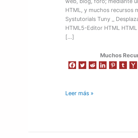
web, blog, foro; mediante 
HTML, y muchos recursos 
Systutorials Tuny _ Desplaza
HTML5-Editor HTML HTML C
[…]
Muchos Recurs
Leer más »