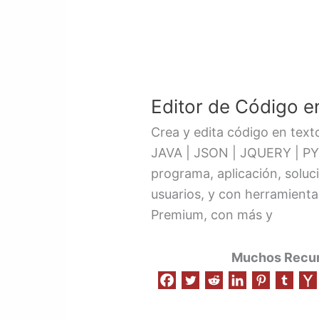
Editor
de
Editor de Código en
Código
en
Crea y edita código en text
Vivo
JAVA | JSON | JQUERY | PY
/
programa, aplicación, solu
Gratis
usuarios, y con herramientas
Premium, con más y
Muchos Recurs