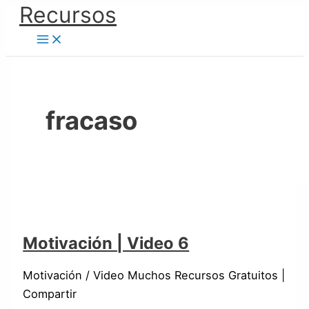
Ir
Recursos
Motivación
Motivación
Motivación
Motivación
Motivación
Motivación
al
|
|
|
|
|
|
contenido
Video
Video
Video
Video
Video
Video
6
5
4
3
2
1
fracaso
Motivación | Video 6
Motivación / Video Muchos Recursos Gratuitos |
Compartir