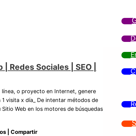
G
D
E
b | Redes Sociales | SEO |
C
 línea, o proyecto en Internet, genere
 1 visita x día_ De intentar métodos de
R
tu Sitio Web en los motores de búsquedas
S
os | Compartir