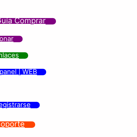
uía Comprar
onar
nlaces
panel | WEB
egistrarse
oporte