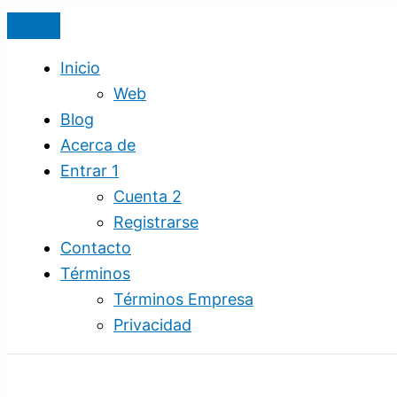
Ir
Audiencia
al
en
contenido
Internet
Inicio
|
Web
Tráfico
Blog
Web
Acerca de
|
Entrar 1
Redes
Cuenta 2
Sociales
Registrarse
|
Contacto
SEO
Términos
|
Términos Empresa
Todo
Privacidad
en
Uno