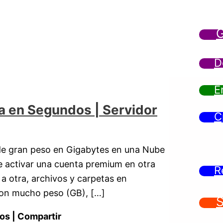
G
D
E
a en Segundos | Servidor
C
de gran peso en Gigabytes en una Nube
te activar una cuenta premium en otra
R
a otra, archivos y carpetas en
con mucho peso (GB), […]
S
os | Compartir