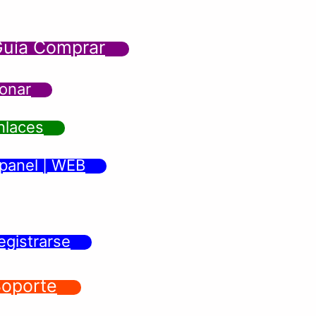
uía Comprar
onar
nlaces
panel | WEB
egistrarse
oporte