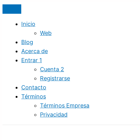
Ir
Mueve
Espacio
al
Archivos
en
contenido
de
la
Inicio
una
Nube
Web
Nube
y
Blog
a
Enviar
Acerca de
otra
Archivo
Entrar 1
en
Grande
Cuenta 2
Segundos
Gratis
Registrarse
|
Contacto
Servidor
Términos
Gratis
Términos Empresa
Privacidad