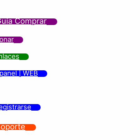
uía Comprar
onar
nlaces
panel | WEB
egistrarse
oporte