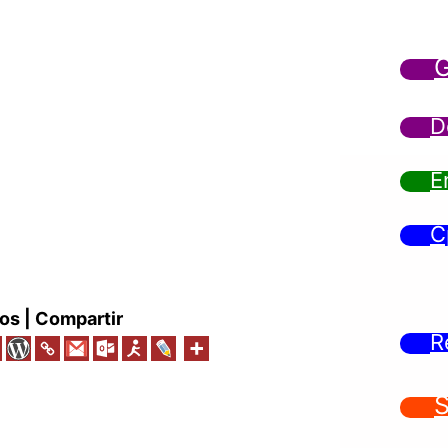
G
D
E
C
os | Compartir
R
S