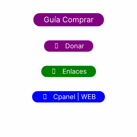
Guía Comprar
Donar
Enlaces
Cpanel | WEB