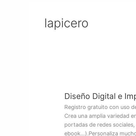
lapicero
Diseño
Digital
Diseño Digital e Im
e
Impreso
Registro gratuito con uso de
/
Crea una amplia variedad en
Gratis
portadas de redes sociales, 
ebook…).Personaliza muchos