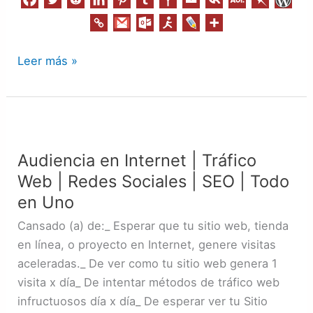
Leer más »
Audiencia
en
Audiencia en Internet | Tráfico
Internet
Web | Redes Sociales | SEO | Todo
|
Tráfico
en Uno
Web
Cansado (a) de:_ Esperar que tu sitio web, tienda
|
en línea, o proyecto en Internet, genere visitas
Redes
aceleradas._ De ver como tu sitio web genera 1
Sociales
visita x día_ De intentar métodos de tráfico web
|
infructuosos día x día_ De esperar ver tu Sitio
SEO