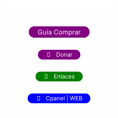
Guía Comprar
Donar
Enlaces
Cpanel | WEB