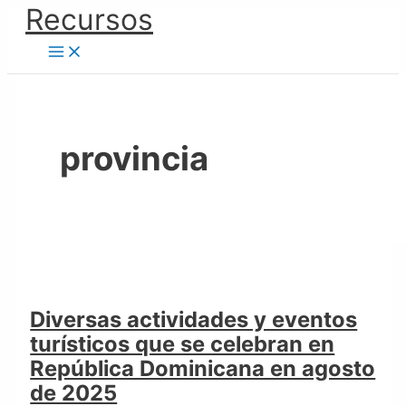
Ir
Recursos
Diversas
al
actividades
contenido
y
eventos
turísticos
que
provincia
se
celebran
en
República
Dominicana
en
agosto
Diversas actividades y eventos
de
turísticos que se celebran en
2025
República Dominicana en agosto
de 2025