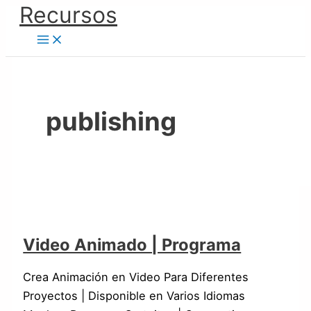
Ir
Recursos
Video
Animation
al
Animado
Video
contenido
|
|
Programa
Software
publishing
Video Animado | Programa
Crea Animación en Video Para Diferentes
Proyectos | Disponible en Varios Idiomas