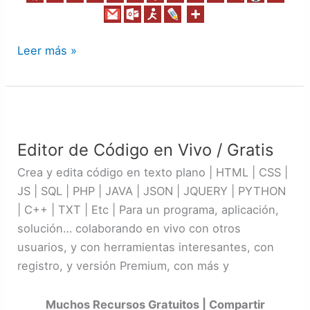
Leer más »
Editor
de
Editor de Código en Vivo / Gratis
Código
en
Crea y edita código en texto plano | HTML | CSS |
Vivo
JS | SQL | PHP | JAVA | JSON | JQUERY | PYTHON
/
| C++ | TXT | Etc | Para un programa, aplicación,
Gratis
solución… colaborando en vivo con otros
usuarios, y con herramientas interesantes, con
registro, y versión Premium, con más y
Muchos Recursos Gratuitos | Compartir