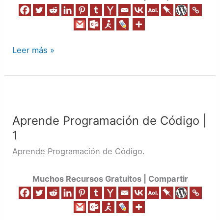
Leer más »
Aprende
Programación
Aprende Programación de Código |
de
1
Código
|
Aprende Programación de Código.
1
Muchos Recursos Gratuitos | Compartir