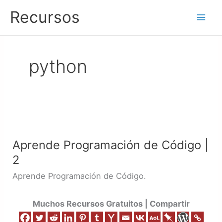
Ir
Recursos
al
contenido
python
Aprende
Programación
Aprende Programación de Código |
de
2
Código
|
Aprende Programación de Código.
2
Muchos Recursos Gratuitos | Compartir