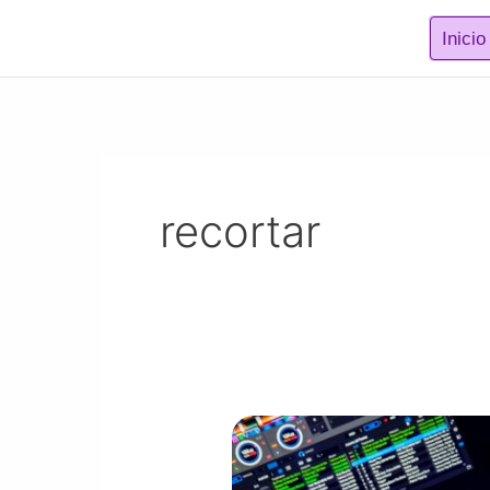
Ir
Inicio
al
contenido
recortar
DJ
|