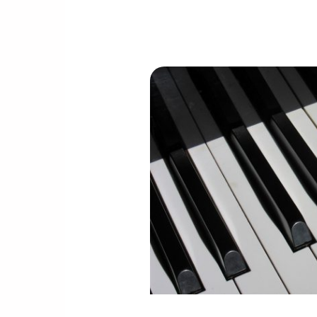
Crear
y
Editar
Música
y
Audio
|
Programa
Gratis