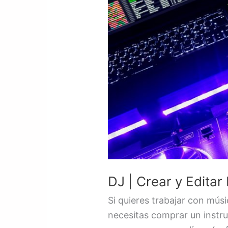
Crear
y
Editar
Música
|
Programa
Gratis
DJ | Crear y Editar
Si quieres trabajar con mús
necesitas comprar un instru