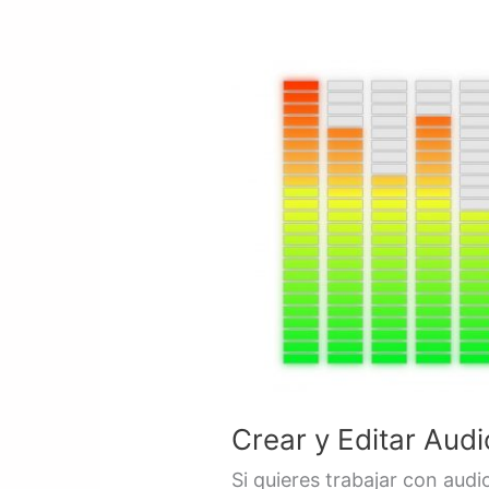
Crear
y
Editar
Audio
Gratis
|
Programa
Crear y Editar Aud
Si quieres trabajar con audi