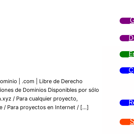
G
D
E
C
ominio | .com | Libre de Derecho
siones de Dominios Disponibles por sólo
a.xyz / Para cualquier proyecto,
R
e / Para proyectos en Internet / […]
S