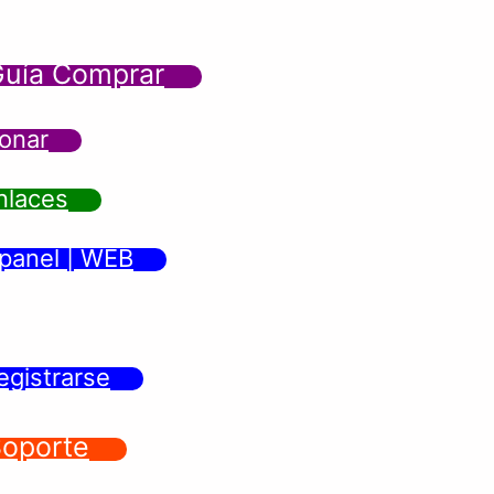
uía Comprar
onar
nlaces
panel | WEB
egistrarse
oporte