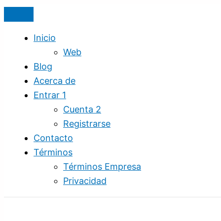
Ir
Registra
Gana
al
Dominios
Dinero
contenido
sin
con
Inicio
Límites
el
Web
Parqueo
Blog
de
Acerca de
Dominios
Entrar 1
Cuenta 2
Registrarse
Contacto
Términos
Términos Empresa
Privacidad