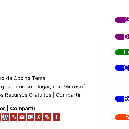
G
D
E
C
so de Cocina Tema
os en un solo lugar, con Microsoft
os Recursos Gratuitos | Compartir
R
os | Compartir
S