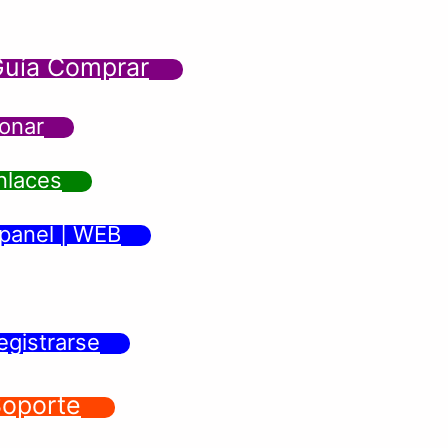
uía Comprar
onar
nlaces
panel | WEB
egistrarse
oporte