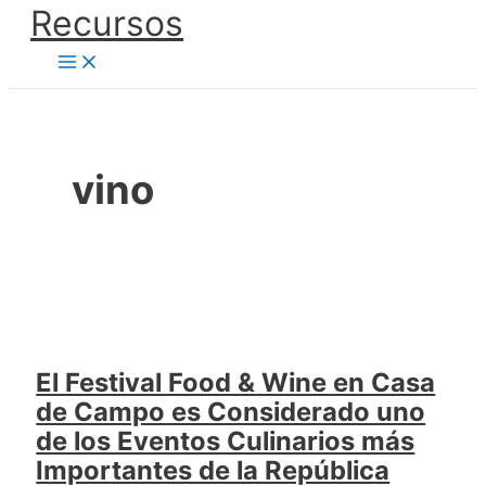
Ir
Recursos
El
al
Festival
contenido
Food
&
Wine
en
vino
Casa
de
Campo
es
Considerado
uno
de
El Festival Food & Wine en Casa
los
de Campo es Considerado uno
Eventos
de los Eventos Culinarios más
Culinarios
Importantes de la República
más