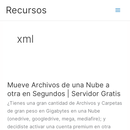
Ir
Recursos
al
contenido
xml
Mueve
Archivos
Mueve Archivos de una Nube a
de
otra en Segundos | Servidor Gratis
una
Nube
¿Tienes una gran cantidad de Archivos y Carpetas
a
de gran peso en Gigabytes en una Nube
otra
(onedrive, googledrive, mega, mediafire); y
en
decidiste activar una cuenta premium en otra