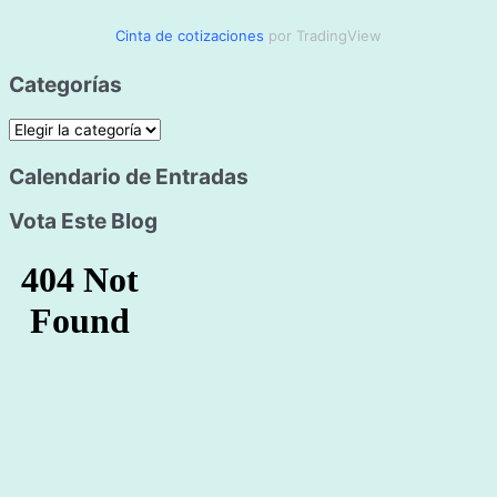
Cinta de cotizaciones
por TradingView
Categorías
C
a
Calendario de Entradas
t
Vota Este Blog
e
g
o
r
í
a
s