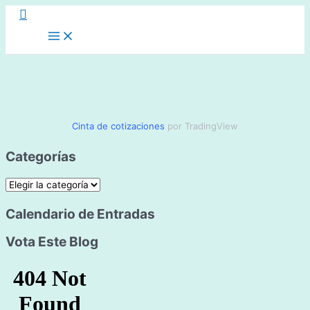
Buscar
Ir
al
Main
Menu
contenido
Cinta de cotizaciones
por TradingView
Categorías
C
a
Calendario de Entradas
t
Vota Este Blog
e
g
o
r